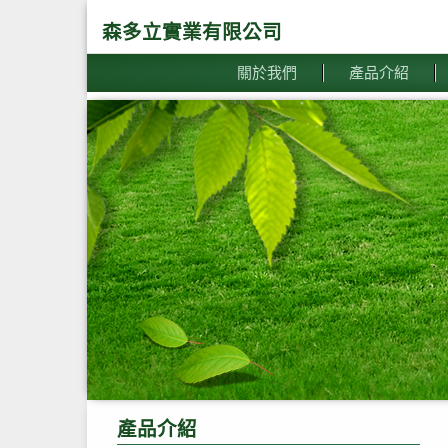
森多立實業有限公司
關於我們
產品介紹
產品介紹