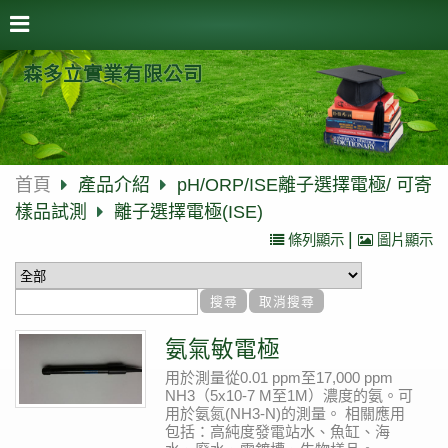
森多立實業有限公司
首頁
產品介紹
pH/ORP/ISE離子選擇電極/ 可寄
樣品試測
離子選擇電極(ISE)
|
條列顯示
圖片顯示
氨氣敏電極
用於測量從0.01 ppm至17,000 ppm
NH3（5x10-7 M至1M）濃度的氨。可
用於氨氮(NH3-N)的測量。
相關應用
包括：高純度發電站水、魚缸、海