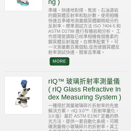
ng )
準確、快速地對煤、焦炭、石油源岩
的鏡質體反射率和點計數。使用相機
快速且準確地測量鏡質體顯微組分的
反射率。標準測試方法 ISO 7404-5 和
ASTM D2798 進行有機岩相分析。 工
作原理是讀取已校準相機每個像素的
鏡質體反射強度。在標準配置下，可
一次測量數百萬個點,從而使鏡質體反
射率測試快速、簡單且準確。
rIQ™ 玻璃折射率測量儀
( rIQ Glass Refractive In
dex Measuring System )
一種用於測量玻璃碎片折射率的先進
解決方案。 rIQ 3.0™（折射率量化，
3.0 版）基於 ASTM E1967 定義的熱
光方法，提供一套自動化系統，可精
確測量微小玻璃碎片的折射率。其工