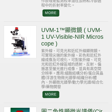
作原理是監測校準油在加熱和冷卻過
程中的折射率變化。
UVM-1™顯微鏡 ( UVM-
1 UV-Visible-NIR Micros
cope )
紫外線、可見光和近紅外線顯微鏡。
可實現尖端的紫外線、彩色和近紅外
線成像及可視化。可對紫外線、可見
光和近紅外線區域的透射、反射、偏
振甚至螢光進行成像，並具有高空間
分辨率。應用:細胞結構分析/蛋白質晶
體/浮游生物微光譜學/組織分析/體
內、外顯微光譜學/動力學光譜/組合化
學/藥物開發
圓二色性顯微光譜儀(Cir