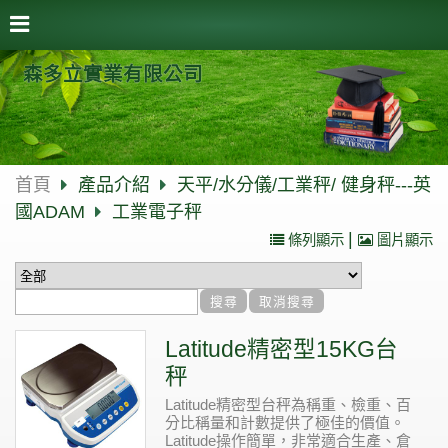
森多立實業有限公司
首頁
產品介紹
天平/水分儀/工業秤/ 健身秤---英
國ADAM
工業電子秤
|
條列顯示
圖片顯示
Latitude精密型15KG台
秤
Latitude精密型台秤為稱重、檢重、百
分比稱量和計數提供了極佳的價值。
Latitude操作簡單，非常適合生產、倉