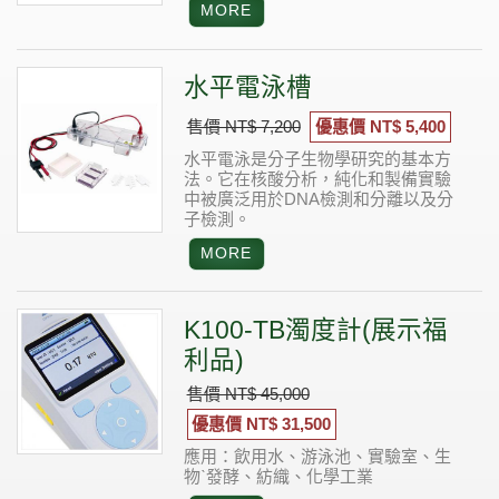
水平電泳槽
售價 NT$ 7,200
優惠價 NT$ 5,400
水平電泳是分子生物學研究的基本方
法。它在核酸分析，純化和製備實驗
中被廣泛用於DNA檢測和分離以及分
子檢測。
K100-TB濁度計(展示福
利品)
售價 NT$ 45,000
優惠價 NT$ 31,500
應用：飲用水、游泳池、實驗室、生
物ˋ發酵、紡織、化學工業