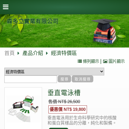
森多立實業有限公司
首頁
產品介紹
經濟特價區
|
條列顯示
圖片顯示
垂直電泳槽
售價 NT$ 26,500
優惠價 NT$ 19,800
垂直電泳用於生命科學研究中的核酸
和蛋白質樣品的分離，純化和製備。