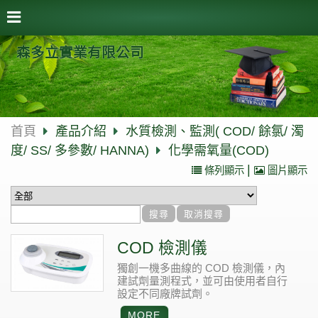
森多立實業有限公司
首頁
產品介紹
水質檢測、監測( COD/ 餘氯/ 濁
度/ SS/ 多參數/ HANNA)
化學需氧量(COD)
|
條列顯示
圖片顯示
COD 檢測儀
獨創一機多曲線的 COD 檢測儀，內
建試劑量測程式，並可由使用者自行
設定不同廠牌試劑。