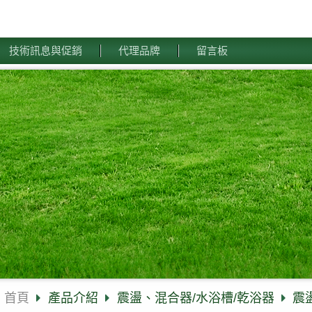
技術訊息與促銷
代理品牌
留言板
首頁
產品介紹
震盪、混合器/水浴槽/乾浴器
震