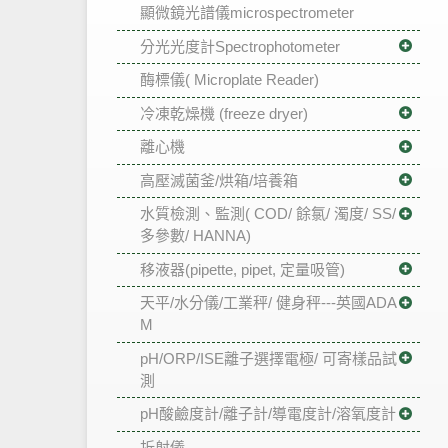
顯微鏡光譜儀microspectrometer
分光光度計Spectrophotometer
酶標儀( Microplate Reader)
冷凍乾燥機 (freeze dryer)
離心機
高壓滅菌釜/烘箱/培養箱
水質檢測、監測( COD/ 餘氯/ 濁度/ SS/
多參數/ HANNA)
移液器(pipette, pipet, 定量吸管)
天平/水分儀/工業秤/ 健身秤---英國ADA
M
pH/ORP/ISE離子選擇電極/ 可寄樣品試
測
pH酸鹼度計/離子計/導電度計/溶氧度計
折射儀