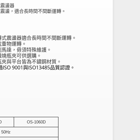
式震盪器
式震盪，適合長時間不間斷運轉。
：
迴轉式震盪器適合長時間不間斷運轉。
可載重物運轉。
無刷馬達，毋須特殊維護。
多種燒瓶夾可供選購。
燒瓶夾與平台皆為不鏽鋼材質。
過ISO 9001與ISO13485品質認證。
D
OS-1060D
t 50Hz