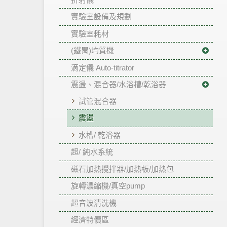
實驗室設備及規劃
實驗室耗材
(鐵胃)均質機
滴定儀 Auto-titrator
震盪、混合器/水浴槽/乾浴器
試管混合器
震盪
水槽/ 乾浴器
超/ 純水系統
磁石加熱攪拌器/加熱板/加熱包
旋轉濃縮機/真空pump
超音波清洗機
經濟特價區