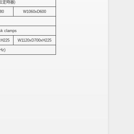
位定時器
)
80
W1060xD600
ask clamps
xH225
W1120xD700xH225
Hz)