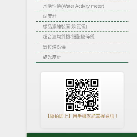
水活性儀(Water Activity meter)
黏度計
樣品濃縮裝置(吹氮儀)
超音波均質機/細胞破碎儀
數位熔點儀
旋光度計
【隨拍即上】用手機就能掌握資訊！