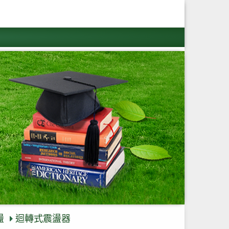
盪
迴轉式震盪器