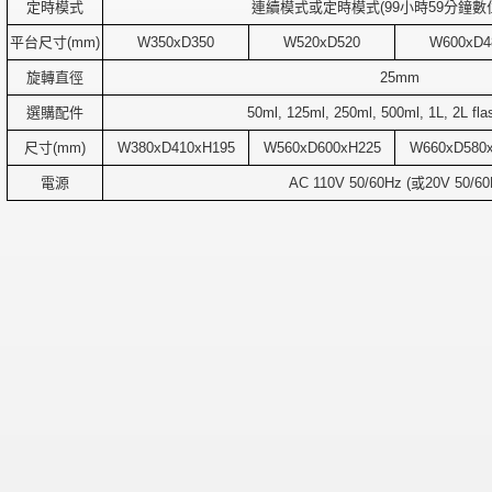
定時模式
連續模式或定時模式
(99
小時
59
分鐘數
平台尺寸(mm)
W350xD350
W520xD520
W600xD4
旋轉直徑
25mm
選購配件
50ml, 125ml, 250ml, 500ml, 1L, 2L fl
尺寸(mm)
W380xD410xH195
W560xD600xH225
W660xD580
電源
AC 110V 50/60Hz (
或
20V 50/60