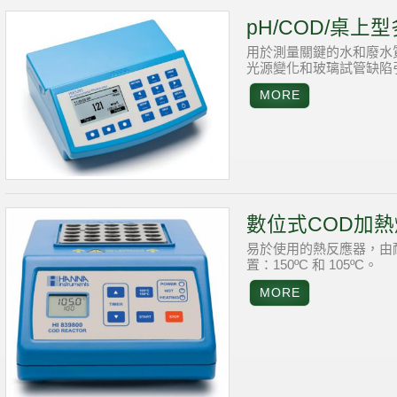
pH/COD/桌上
用於測量關鍵的水和廢水
光源變化和玻璃試管缺陷
數位式COD加熱
易於使用的熱反應器，由
置：150ºC 和 105ºC。