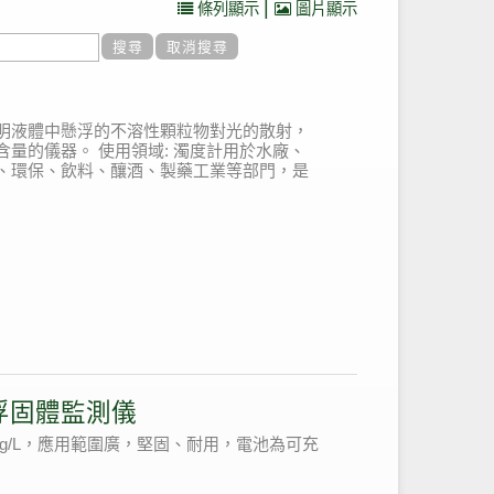
|
條列顯示
圖片顯示
明液體中懸浮的不溶性顆粒物對光的散射，
含量的儀器。
使用領域:
濁度計用於水廠、
、環保、飲料、釀酒、製藥工業等部門，是
懸浮固體監測儀
000 mg/L，應用範圍廣，堅固、耐用，電池為可充