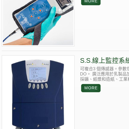
S.S.線上監控系
可複合3 個傳感器。參數
DO。
廣泛應用於乳製品
採礦、紙漿和造紙、工業