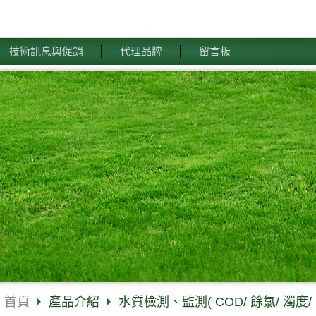
技術訊息與促銷
代理品牌
留言板
首頁
產品介紹
水質檢測、監測( COD/ 餘氯/ 濁度/ S