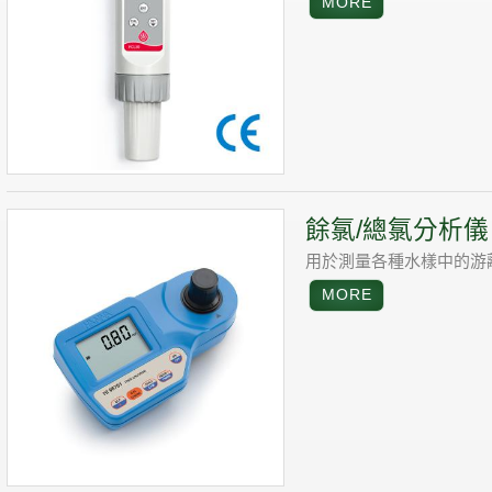
餘氯/總氯分析儀
用於測量各種水樣中的游