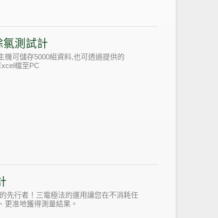
/餘氯測試計
機可儲存5000組資料,也可透過提供的
xcel檔至PC
計
試的先行者！三電極法的運用讓您在不消耗任
、更准地獲得測量結果。