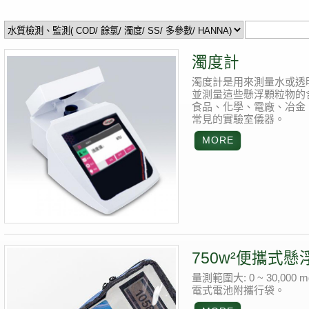
濁度計
濁度計是用來測量水或透
並測量這些懸浮顆粒物的
食品、化學、電廠、冶金
常見的實驗室儀器。
750w²便攜式
量測範圍大: 0 ~ 30,
電式電池附攜行袋。