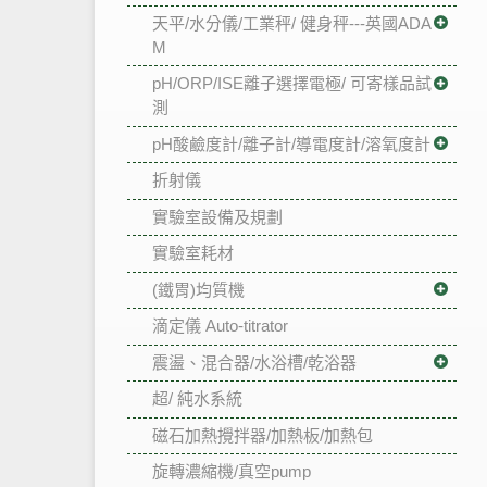
天平/水分儀/工業秤/ 健身秤---英國ADA
M
pH/ORP/ISE離子選擇電極/ 可寄樣品試
測
pH酸鹼度計/離子計/導電度計/溶氧度計
折射儀
實驗室設備及規劃
實驗室耗材
(鐵胃)均質機
滴定儀 Auto-titrator
震盪、混合器/水浴槽/乾浴器
超/ 純水系統
磁石加熱攪拌器/加熱板/加熱包
旋轉濃縮機/真空pump