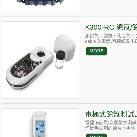
K300-RC 總氯
測餘氯、總氯、化合氯。主
cable 及軟體,可連線輸出E
電極式餘氯測試
電極法餘氯/次氯酸水測
何比色試劑的情況下更快