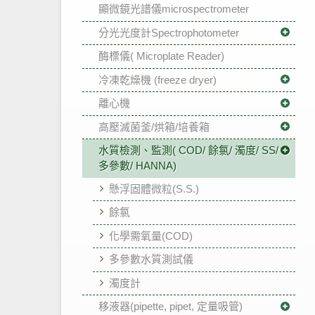
顯微鏡光譜儀microspectrometer
分光光度計Spectrophotometer
酶標儀( Microplate Reader)
冷凍乾燥機 (freeze dryer)
離心機
高壓滅菌釜/烘箱/培養箱
水質檢測、監測( COD/ 餘氯/ 濁度/ SS/
多參數/ HANNA)
懸浮固體微粒(S.S.)
餘氯
化學需氧量(COD)
多參數水質測試儀
濁度計
移液器(pipette, pipet, 定量吸管)