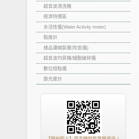
超音波清洗機
經濟特價區
水活性儀(Water Activity meter)
黏度計
樣品濃縮裝置(吹氮儀)
超音波均質機/細胞破碎儀
數位熔點儀
旋光度計
【隨拍即上】用手機就能掌握資訊！