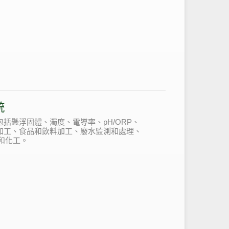
統
包括懸浮固體、濁度、電導率、pH/ORP、
加工、食品和飲料加工、廢水監測和處理、
和化工。