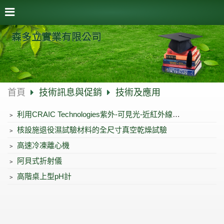
森多立實業有限公司
首頁
技術訊息與促銷
技術及應用
﹥
利用CRAIC Technologies紫外-可見光-近紅外線顯微光譜技術對奈米結構進行進一步表徵
﹥
核設施退役濕試驗材料的全尺寸真空乾燥試驗
﹥
高速冷凍離心機
﹥
阿貝式折射儀
﹥
高階桌上型pH計