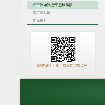
超音波均質機/細胞破碎儀
數位熔點儀
旋光度計
【隨拍即上】用手機就能掌握資訊！