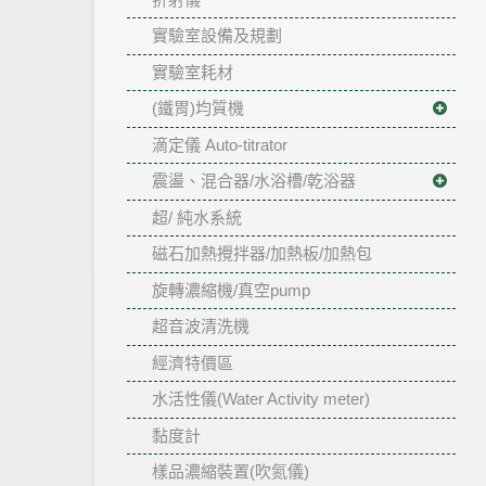
實驗室設備及規劃
實驗室耗材
(鐵胃)均質機
滴定儀 Auto-titrator
震盪、混合器/水浴槽/乾浴器
超/ 純水系統
磁石加熱攪拌器/加熱板/加熱包
旋轉濃縮機/真空pump
超音波清洗機
經濟特價區
水活性儀(Water Activity meter)
黏度計
樣品濃縮裝置(吹氮儀)