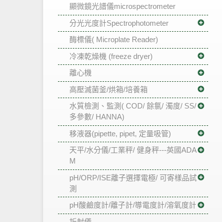
顯微鏡光譜儀microspectrometer
分光光度計Spectrophotometer
酶標儀( Microplate Reader)
冷凍乾燥機 (freeze dryer)
離心機
高壓滅菌釜/烘箱/培養箱
水質檢測、監測( COD/ 餘氯/ 濁度/ SS/
多參數/ HANNA)
移液器(pipette, pipet, 定量吸管)
天平/水分儀/工業秤/ 健身秤---英國ADA
M
pH/ORP/ISE離子選擇電極/ 可寄樣品試
測
pH酸鹼度計/離子計/導電度計/溶氧度計
折射儀