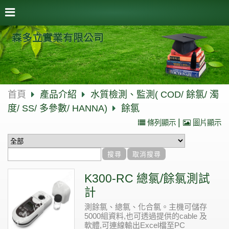
森多立實業有限公司
首頁
產品介紹
水質檢測、監測( COD/ 餘氯/ 濁
度/ SS/ 多參數/ HANNA)
餘氯
|
條列顯示
圖片顯示
K300-RC 總氯/餘氯測試
計
測餘氯、總氯、化合氯。主機可儲存
5000組資料,也可透過提供的cable 及
軟體,可連線輸出Excel檔至PC