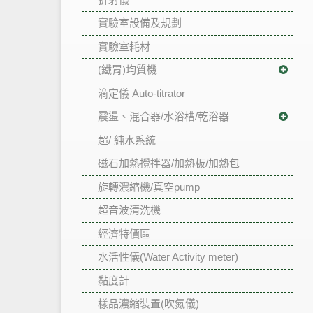
實驗室設備及規劃
實驗室耗材
(鐵胃)均質機
滴定儀 Auto-titrator
震盪、混合器/水浴槽/乾浴器
超/ 純水系統
磁石加熱攪拌器/加熱板/加熱包
旋轉濃縮機/真空pump
超音波清洗機
經濟特價區
水活性儀(Water Activity meter)
黏度計
樣品濃縮裝置(吹氮儀)