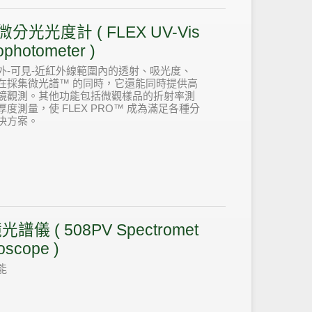
微分光光度計 ( FLEX UV-Vis
ophotometer )
外-可見-近紅外線範圍內的透射、吸光度、
在採集微光譜™ 的同時，它還能同時提供高
鏡觀測。其他功能包括微觀樣品的折射率測
測量，使 FLEX PRO™ 成為滿足各種分
決方案。
譜儀 ( 508PV Spectromet
roscope )
能