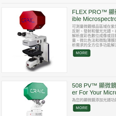
FLEX PRO™ 顯
ible Microspectr
可測量微觀樣品區域在紫
反射、發射和螢光光譜。
解析度彩色數位成像或目
量、微比色法和微點薄膜厚度
析需求的全方位多功能解
508 PV™ 顯微鏡光
er For Your Mic
為您的顯微鏡添加光譜功