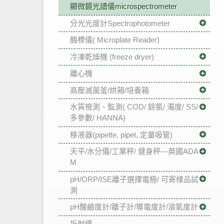
顯微鏡光譜儀microspectrometer
分光光度計Spectrophotometer
酶標儀( Microplate Reader)
冷凍乾燥機 (freeze dryer)
離心機
高壓滅菌釜/烘箱/培養箱
水質檢測、監測( COD/ 餘氯/ 濁度/ SS/
多參數/ HANNA)
移液器(pipette, pipet, 定量吸管)
天平/水分儀/工業秤/ 健身秤---英國ADA
M
pH/ORP/ISE離子選擇電極/ 可寄樣品試
測
pH酸鹼度計/離子計/導電度計/溶氧度計
折射儀