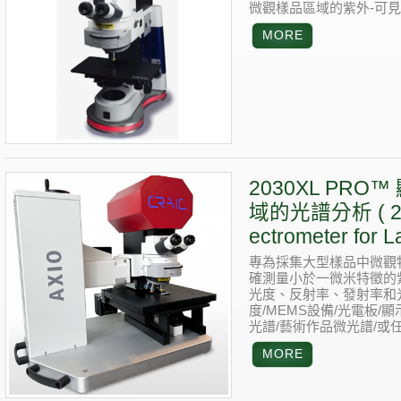
微觀樣品區域的紫外-可見
2030XL PRO
域的光譜分析 ( 203
ectrometer for 
專為採集大型樣品中微觀
確測量小於一微米特徵的
光度、反射率、發射率和
度/MEMS設備/光電板/
光譜/藝術作品微光譜/或