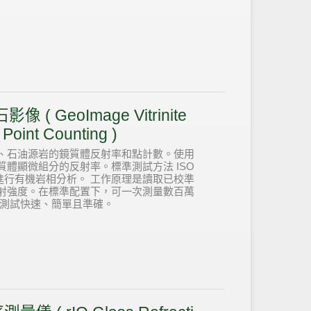
像 ( GeoImage Vitrinite
Point Counting )
、石油源岩的鏡質體反射率和點計數。使用
體顯微組分的反射率。標準測試方法 ISO
2798 進行有機岩相分析。 工作原理是讀取已校準
射強度。在標準配置下，可一次測量數百萬
率測試快速、簡單且準確。