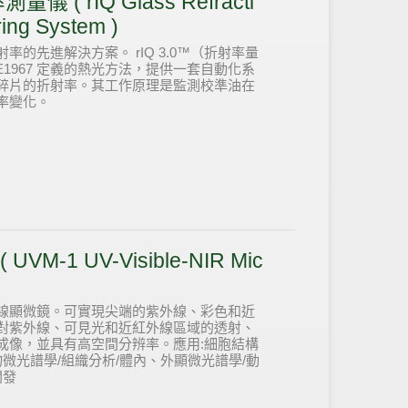
儀 ( rIQ Glass Refracti
ing System )
的先進解決方案。 rIQ 3.0™（折射率量
M E1967 定義的熱光方法，提供一套自動化系
碎片的折射率。其工作原理是監測校準油在
率變化。
VM-1 UV-Visible-NIR Mic
線顯微鏡。可實現尖端的紫外線、彩色和近
對紫外線、可見光和近紅外線區域的透射、
成像，並具有高空間分辨率。應用:細胞結構
物微光譜學/組織分析/體內、外顯微光譜學/動
開發