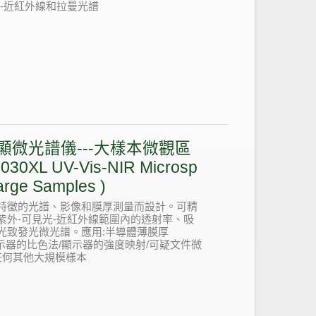
-近紅外線和拉曼光譜
™ 顯微光譜儀---大樣本微觀區
0XL UV-Vis-NIR Microsp
Large Samples )
特徵的光譜、影像和膜厚測量而設計。可精
紫外-可見光-近紅外線範圍內的透射率、吸
光致發光微光譜。應用:半導體薄膜厚
顯示器的比色法/顯示器的強度映射/可疑文件微
任何其他大規模樣本