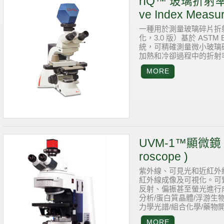
rIQ™ 玻璃折射率測量
ve Index Measur
一種用於測量玻璃碎片折射率
化，3.0 版）基於 AST
統，可精確測量微小玻璃
加熱和冷卻過程中的折射
UVM-1™顯微鏡 ( U
roscope )
紫外線、可見光和近紅外
紅外線成像及可視化。可
反射、偏振甚至螢光進行
分析/蛋白質晶體/浮游生
力學光譜/組合化學/藥物