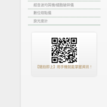
超音波均質機/細胞破碎儀
數位熔點儀
旋光度計
【隨拍即上】用手機就能掌握資訊！