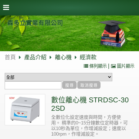
森多立實業有限公司
首頁
產品介紹
離心機
經濟款
|
條列顯示
圖片顯示
數位離心機 STRDSC-30
2SD
全數位化設定速度與時間，方便使
用。 精準的0~15分鐘數位定時器，可
以10秒為單位，作增減設定；速度以
100rpm，作增減設定。