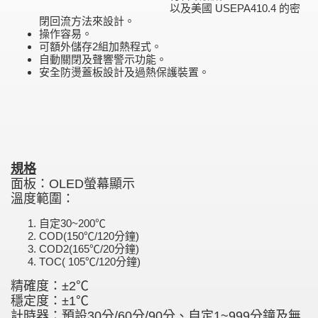
以及美國 USEPA410.4 的密
閉回流方法來設計。
操作容易。
可額外儲存2組加熱程式。
自動關閉及聲響警示功能。
安全防燙蓋板設計及過熱保護裝置。
規格
面板：OLED螢幕顯示
溫度範圍：
自定30~200℃
COD(150℃/120分鐘)
COD2(165℃/20分鐘)
TOC( 105℃/120分鐘)
精確度：±2℃
穩定度：±1℃
計時器：預設30分/60分/90分、
自定1~999分鐘及無