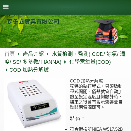
森多立實業有限公司
首頁
產品介紹
水質檢測、監測( COD/ 餘氯/ 濁
度/ SS/ 多參數/ HANNA)
化學需氧量(COD)
COD 加熱分解爐
COD 加熱分解爐
獨特的執行程式，只須啟動
程式開關，儀器就會自動加
熱至設定溫度且倒數計時，
結束之後會有警示聲響並自
動關閉電源即可。
特色：
符合環檢所NIEA W517.52B