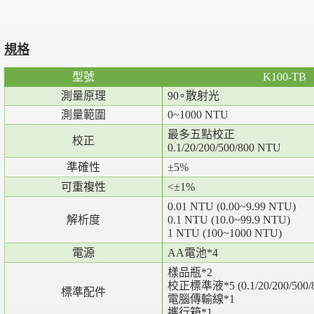
規格
型號
K100-TB
測量原理
90
∘散射光
測量範圍
0~1000 NTU
最多五點校正
校正
0.1/20/200/500/800 NTU
準確性
±5%
可重複性
<
±1%
0.01 NTU (0.00~9.99 NTU)
解析度
0.1 NTU (10.0~99.9 NTU)
1 NTU (100~1000 NTU)
電源
AA
電池
*4
樣品瓶
*2
校正標準液
*5 (0.1/20/200/500
標準配件
電腦傳輸線
*1
攜行箱
*1