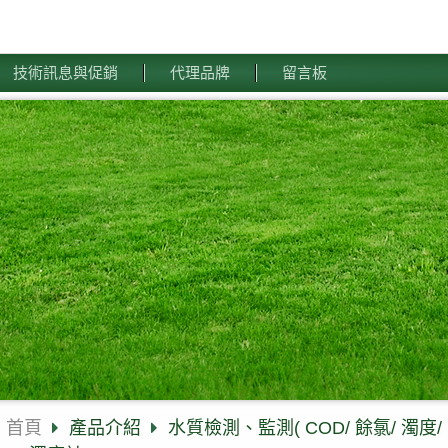
技術訊息與促銷
代理品牌
留言板
首頁
產品介紹
水質檢測、監測( COD/ 餘氯/ 濁度/ S