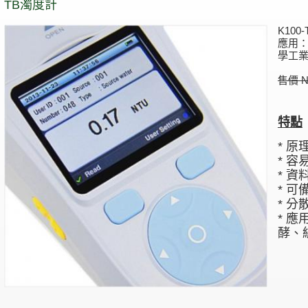
TB濁度計
K100
應用：
學工
售價 NT
特點
* 原
* 
* 資
* 
* 
* 
酵、