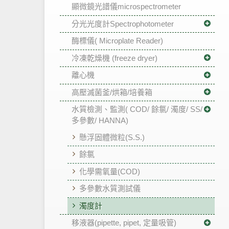
顯微鏡光譜儀microspectrometer
分光光度計Spectrophotometer
酶標儀( Microplate Reader)
冷凍乾燥機 (freeze dryer)
離心機
高壓滅菌釜/烘箱/培養箱
水質檢測、監測( COD/ 餘氯/ 濁度/ SS/
多參數/ HANNA)
懸浮固體微粒(S.S.)
餘氯
化學需氧量(COD)
多參數水質測試儀
濁度計
移液器(pipette, pipet, 定量吸管)