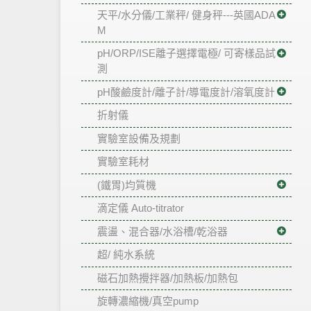
天平/水分儀/工業秤/ 健身秤---英國ADA
M
pH/ORP/ISE離子選擇電極/ 可寄樣品試
測
pH酸鹼度計/離子計/導電度計/溶氧度計
折射儀
實驗室設備及規劃
實驗室耗材
(鐵胃)均質機
滴定儀 Auto-titrator
震盪、混合器/水浴槽/乾浴器
超/ 純水系統
磁石加熱攪拌器/加熱板/加熱包
旋轉濃縮機/真空pump