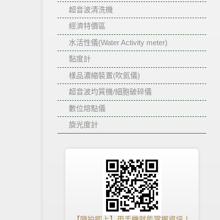
超音波清洗機
經濟特價區
水活性儀(Water Activity meter)
黏度計
樣品濃縮裝置(吹氮儀)
超音波均質機/細胞破碎儀
數位熔點儀
旋光度計
【隨拍即上】用手機就能掌握資訊！