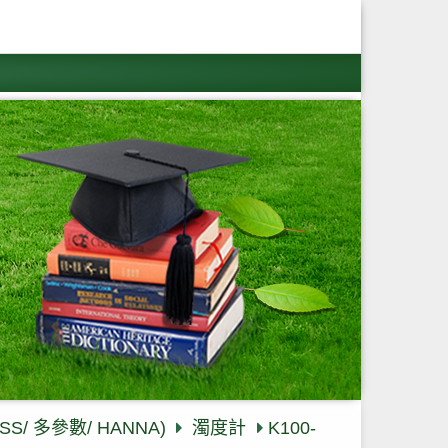
S/ 多參數/ HANNA)
濁度計
K100-