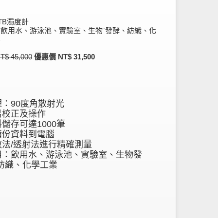
-TB濁度計
飲用水、游泳池、實驗室、生物ˋ發酵、紡織、化
業
$ 45,000
優惠價 NT$ 31,500
理：90度角散射光
容易校正及操作
料儲存可達1000筆
可備份資料到電腦
分散法/透射法進行精確測量
應用：飲用水、游泳池、實驗室、生物發
紡織、化學工業