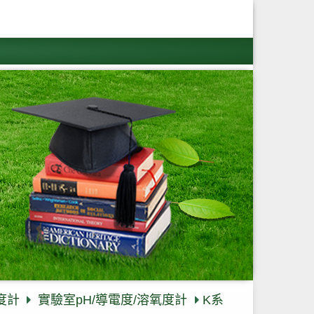
度計
實驗室pH/導電度/溶氧度計
K系