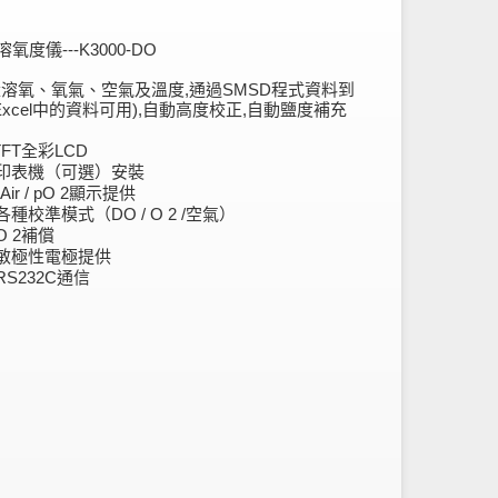
氧度儀---K3000-DO
溶氧、氧氣、空氣及溫度,通過SMSD程式資料到
Excel中的資料可用),自動高度校正,自動鹽度補充
全彩
TFT
LCD
印表機（可選）安裝
顯示提供
 Air / pO 2
各種校準模式（
空氣）
DO / O 2 /
補償
O 2
敏極性電極提供
通信
RS232C