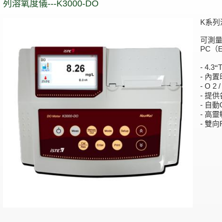
列溶氧度儀---K3000-DO
K系列溶
可測量
PC（
“
- 4.3
內置
-
- O 2 /
提供
-
自動
-
高靈
-
雙向
-