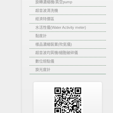
旋轉濃縮機/真空pump
超音波清洗機
經濟特價區
水活性儀(Water Activity meter)
黏度計
樣品濃縮裝置(吹氮儀)
超音波均質機/細胞破碎儀
數位熔點儀
旋光度計