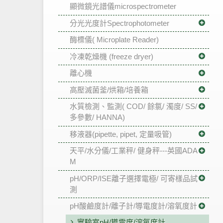
顯微鏡光譜儀microspectrometer
分光光度計Spectrophotometer
酶標儀( Microplate Reader)
冷凍乾燥機 (freeze dryer)
離心機
高壓滅菌釜/烘箱/培養箱
水質檢測、監測( COD/ 餘氯/ 濁度/ SS/
多參數/ HANNA)
移液器(pipette, pipet, 定量吸管)
天平/水分儀/工業秤/ 健身秤---英國ADA
M
pH/ORP/ISE離子選擇電極/ 可寄樣品試
測
pH酸鹼度計/離子計/導電度計/溶氧度計
實驗室pH/導電度/溶氧度計