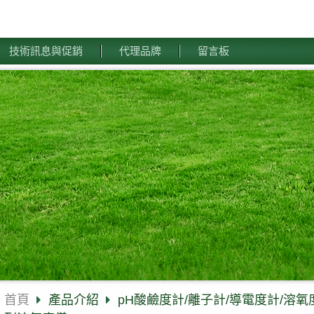
技術訊息與促銷
代理品牌
留言板
首頁
產品介紹
pH酸鹼度計/離子計/導電度計/溶氧