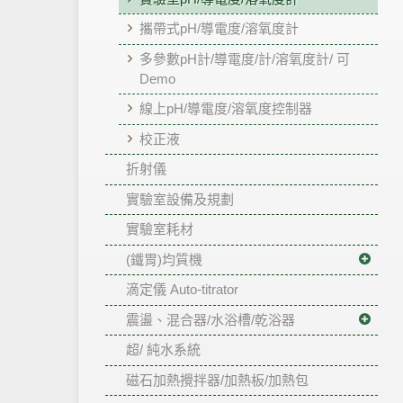
攜帶式pH/導電度/溶氧度計
多參數pH計/導電度/計/溶氧度計/ 可
Demo
線上pH/導電度/溶氧度控制器
校正液
折射儀
實驗室設備及規劃
實驗室耗材
(鐵胃)均質機
滴定儀 Auto-titrator
震盪、混合器/水浴槽/乾浴器
超/ 純水系統
磁石加熱攪拌器/加熱板/加熱包