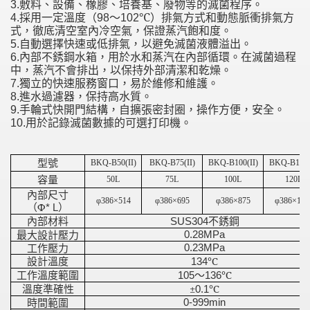
敷料、設備、橡膠、培養基、廢物等的滅菌程序。
3.
採用一定溫度（
〜
℃）排氣方式和動態脈衝排氣方
4.
98
102
式，徹底清空室內冷空氣，保證蒸汽飽和度。
自動選擇快速或低排氣，以避免滅菌液體溢出。
5.
內部不銹鋼水箱，用於水和蒸汽在內部循環。在滅菌過程
6.
中，蒸汽不會排出，以保持外部清潔和乾燥。
獨立的快速服務窗口，易於維修和維護。
7.
進水過濾器，保持高水質。
8.
手輪式快開門結構，自擴張密封圈，操作方便，安全。
9.
用於記錄滅菌數據的可選打印機。
10.
型號
BKQ-B50(II)
BKQ-B75(II)
BKQ-B100(II)
BKQ-B120(
容量
50L
75L
100L
120L
內部尺寸
φ386×514
φ386×695
φ386×875
φ386×105
（Φ
）
* L
內部材料
不銹鋼
SUS304
最大設計壓力
0.28MPa
工作壓力
0.23MPa
設計溫度
℃
134
工作溫度範圍
〜
℃
105
136
溫度準確性
±
℃
0.1
時間範圍
0-999min