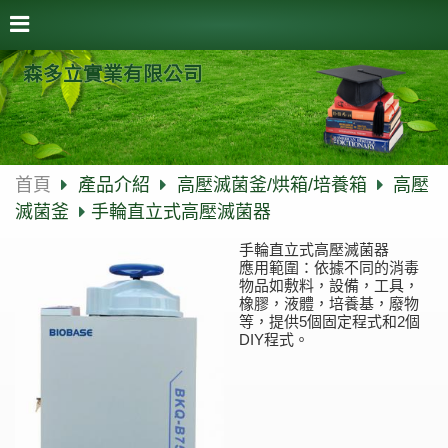
森多立實業有限公司
首頁
產品介紹
高壓滅菌釜/烘箱/培養箱
高壓
滅菌釜
手輪直立式高壓滅菌器
手輪直立式高壓滅菌器
應用範圍：依據不同的消毒
物品如敷料，設備，工具，
橡膠，液體，培養基，廢物
等，提供5個固定程式和2個
DIY程式。