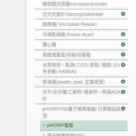
顯微鏡光譜儀microspectrometer
分光光度計Spectrophotometer
酶標儀( Microplate Reader)
冷凍乾燥機 (freeze dryer)
離心機
高壓滅菌釜/烘箱/培養箱
水質檢測、監測( COD/ 餘氯/ 濁度/ SS/
多參數/ HANNA)
移液器(pipette, pipet, 定量吸管)
天平/水分儀/工業秤/ 健身秤---英國ADA
M
pH/ORP/ISE離子選擇電極/ 可寄樣品試
測
pH/ORP電極
離子選擇電極(ISE)