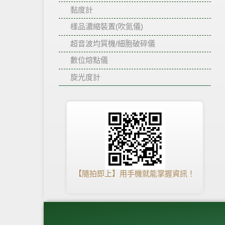
黏度計
樣品濃縮裝置(吹氮儀)
超音波均質機/細胞破碎儀
數位熔點儀
旋光度計
【隨拍即上】用手機就能掌握資訊！