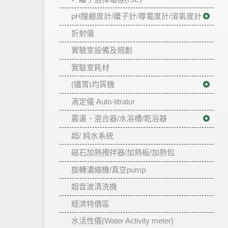
pH酸鹼度計/離子計/導電度計/溶氧度計
折射儀
實驗室設備及規劃
實驗室耗材
(鐵胃)均質機
滴定儀 Auto-titrator
震盪、混合器/水浴槽/乾浴器
超/ 純水系統
磁石加熱攪拌器/加熱板/加熱包
旋轉濃縮機/真空pump
超音波清洗機
經濟特價區
水活性儀(Water Activity meter)