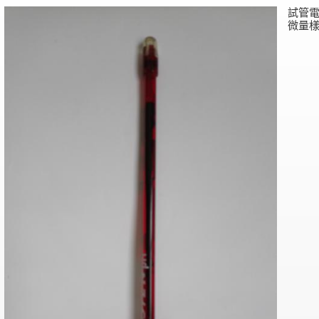
試管
微量樣