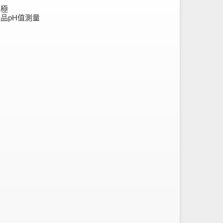
電極
品pH值測量