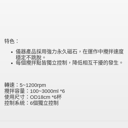
特色：
儀器產品採用強力永久磁石，在運作中攪拌速度
穩定不跳脫。
每個攪拌點皆獨立控制，降低相互干擾的發生。
轉速：5~1200rpm
攪拌容量：100~3000ml *6
使用尺寸：OD18cm *6杯
控制系統：
6個獨立控制