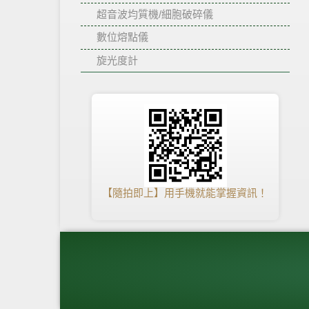
超音波均質機/細胞破碎儀
數位熔點儀
旋光度計
【隨拍即上】用手機就能掌握資訊！