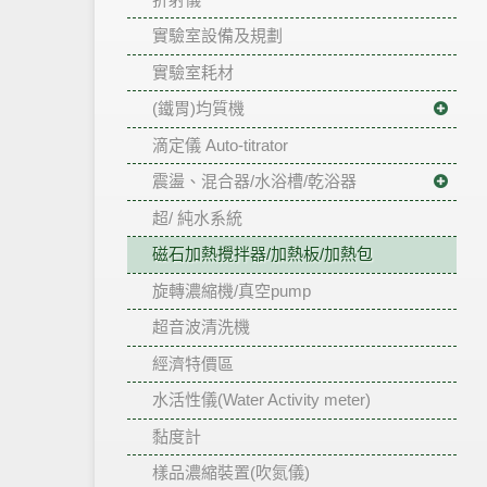
實驗室設備及規劃
實驗室耗材
(鐵胃)均質機
滴定儀 Auto-titrator
震盪、混合器/水浴槽/乾浴器
超/ 純水系統
磁石加熱攪拌器/加熱板/加熱包
旋轉濃縮機/真空pump
超音波清洗機
經濟特價區
水活性儀(Water Activity meter)
黏度計
樣品濃縮裝置(吹氮儀)