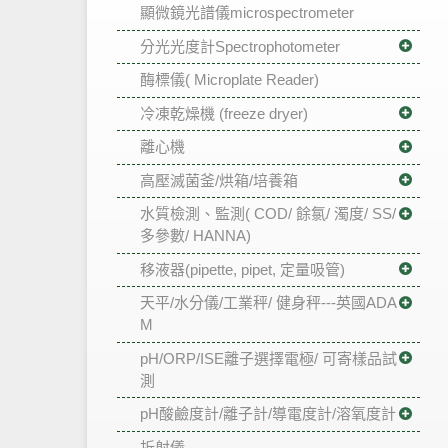
顯微鏡光譜儀microspectrometer
分光光度計Spectrophotometer
酶標儀( Microplate Reader)
冷凍乾燥機 (freeze dryer)
離心機
高壓滅菌釜/烘箱/培養箱
水質檢測、監測( COD/ 餘氯/ 濁度/ SS/
多參數/ HANNA)
移液器(pipette, pipet, 定量吸管)
天平/水分儀/工業秤/ 健身秤---英國ADA
M
pH/ORP/ISE離子選擇電極/ 可寄樣品試
測
pH酸鹼度計/離子計/導電度計/溶氧度計
折射儀