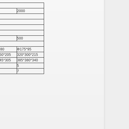
2000
500
*80
Φ175*95
60*205
320*300*215
45*305
385*380*340
5
7