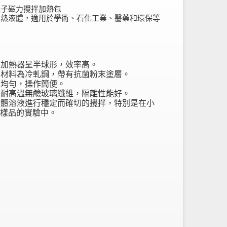
電子磁力攪拌加熱包
加熱液體，適用於學術、石化工業、醫藥和環保等
。
：
內部加熱器呈半球形，效率高。
外部材料為冷軋鋼，帶有抗菌粉末塗層。
度均勻，操作簡便。
採用耐高溫無鹼玻璃纖維，隔離性能好。
液體溶液進行穩定而確切的攪拌
，特別是在小
樣品的實驗中。