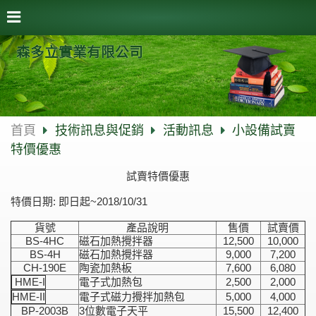
森多立實業有限公司
首頁
技術訊息與促銷
活動訊息
小設備試賣
特價優惠
試賣特價優惠
特價日期: 即日起~2018/10/31
貨號
產品說明
售價
試賣價
BS-4HC
磁石加熱攪拌器
12,500
10,000
BS-4H
磁石加熱攪拌器
9,000
7,200
CH-190E
陶瓷加熱板
7,600
6,080
HME-I
電子式加熱包
2,500
2,000
HME-II
電子式磁力攪拌加熱包
5,000
4,000
BP-2003B
3位數電子天平
15,500
12,400