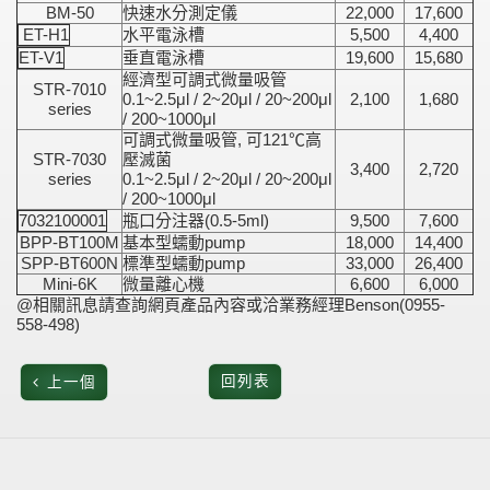
BM-50
快速水分測定儀
22,000
17,600
ET-H1
水平電泳槽
5,500
4,400
ET-V1
垂直電泳槽
19,600
15,680
經濟型可調式微量吸管
STR-7010
0.1~2.5μl / 2~20μl / 20~200μl
2,100
1,680
series
/ 200~1000μl
可調式微量吸管, 可121℃高
STR-7030
壓滅菌
3,400
2,720
series
0.1~2.5μl / 2~20μl / 20~200μl
/ 200~1000μl
7032100001
瓶口分注器(0.5-5ml)
9,500
7,600
BPP-BT100M
基本型蠕動pump
18,000
14,400
SPP-BT600N
標準型蠕動pump
33,000
26,400
Mini-6K
微量離心機
6,600
6,000
@相關訊息請查詢網頁產品內容或洽業務經理Benson(0955-
558-498)
回列表
上一個