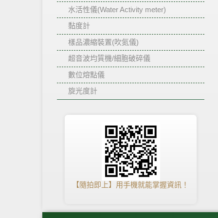
水活性儀(Water Activity meter)
黏度計
樣品濃縮裝置(吹氮儀)
超音波均質機/細胞破碎儀
數位熔點儀
旋光度計
【隨拍即上】用手機就能掌握資訊！