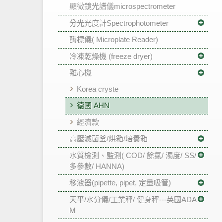
顯微鏡光譜儀microspectrometer
分光光度計Spectrophotometer
酶標儀( Microplate Reader)
冷凍乾燥機 (freeze dryer)
離心機
Korea cryste
德國 AHN
經濟款
高壓滅菌釜/烘箱/培養箱
水質檢測、監測( COD/ 餘氯/ 濁度/ SS/
多參數/ HANNA)
移液器(pipette, pipet, 定量吸管)
天平/水分儀/工業秤/ 健身秤---英國ADA
M