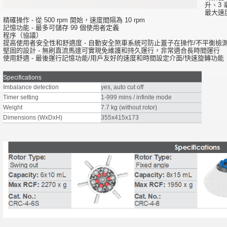
升、3 
最大速度 
精確操作 - 從 500 rpm 開始，速度間隔為 10 rpm
記憶功能 - 最多可儲存 99 個使用者定義
程序（協議）
提高使用者安全性和舒適度 - 自動安全煞車系統可防止蓋子在操作/不平衡檢
堅固的設計 - 無刷直流馬達可實現免維護和持久運行，非常適合長時間運行
使用舒適 - 最後運行記憶功能/用戶友好的速度和時間設定介面/快速旋轉功能
Specifications
Imbalance detection
yes, auto cut off
Timer setting
1-999 mins / infinite mode
Weight
7.7 kg (without rotor)
Dimensions (WxDxH)
355x415x173