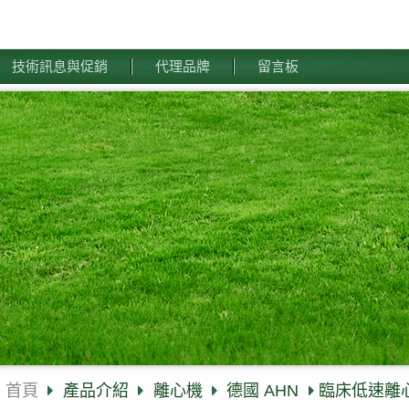
技術訊息與促銷
代理品牌
留言板
首頁
產品介紹
離心機
德國 AHN
臨床低速離心機( C