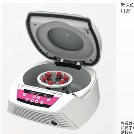
臨床低速離
用途 
多種轉子
角轉子
轉接器、