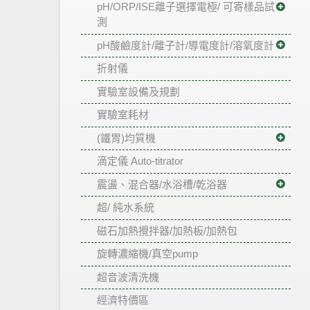
pH/ORP/ISE離子選擇電極/ 可寄樣品試
測
pH酸鹼度計/離子計/導電度計/溶氧度計
折射儀
實驗室設備及規劃
實驗室耗材
(鐵胃)均質機
滴定儀 Auto-titrator
震盪、混合器/水浴槽/乾浴器
超/ 純水系統
磁石加熱攪拌器/加熱板/加熱包
旋轉濃縮機/真空pump
超音波清洗機
經濟特價區