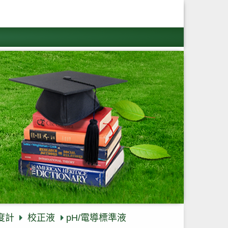
度計
校正液
pH/電導標準液