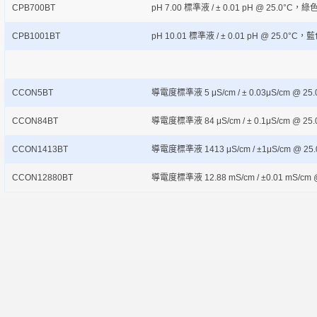
CPB700BT
pH 7.00 標準液 / ± 0.01 pH @ 25.0°C
CPB1001BT
pH 10.01 標準液 / ± 0.01 pH @ 25.0°
CCON5BT
導電度標準液 5 μS/cm / ± 0.03μS/cm @ 2
CCON84BT
導電度標準液 84 μS/cm / ± 0.1μS/cm @ 2
CCON1413BT
導電度標準液 1413 μS/cm / ±1μS/cm @ 25
CCON12880BT
導電度標準液 12.88 mS/cm / ±0.01 mS/cm @