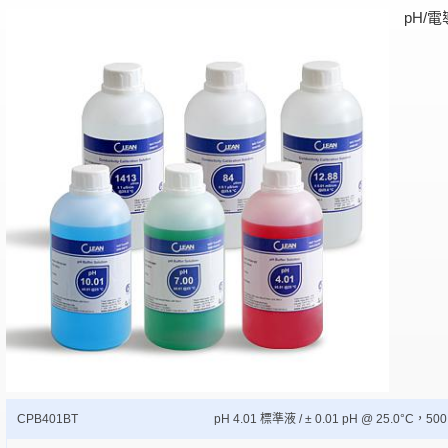
pH/
CPB401BT
pH 4.01 標準液 / ± 0.01 pH @ 25.0°C