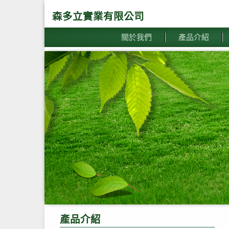
森多立實業有限公司
關於我們
產品介紹
產品介紹