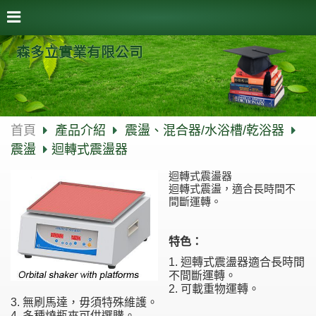
森多立實業有限公司
首頁
產品介紹
震盪、混合器/水浴槽/乾浴器
震盪
迴轉式震盪器
迴轉式震盪器
迴轉式震盪，適合長時間不
間斷運轉。
特色：
1. 迴轉式震盪器適合長時間
不間斷運轉。
2. 可載重物運轉。
3. 無刷馬達，毋須特殊維護。
4. 多種燒瓶夾可供選購。