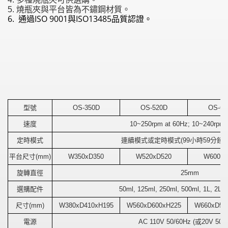
5. 燒瓶夾與平台皆為不鏽鋼材質。
6. 通過ISO 9001與ISO13485品質認證。
型號
OS-350D
OS-520D
OS-60
速度
10~250rpm at 60Hz; 10~240rpm 
定時模式
連續模式或定時模式
(99
小時
59
分鐘
平台尺寸(mm)
W350xD350
W520xD520
W600xD
旋轉直徑
25mm
選購配件
50ml, 125ml, 250ml, 500ml, 1L, 2L f
尺寸(mm)
W380xD410xH195
W560xD600xH225
W660xD58
電源
AC 110V 50/60Hz (
或
20V 50/