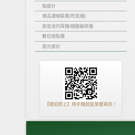
黏度計
樣品濃縮裝置(吹氮儀)
超音波均質機/細胞破碎儀
數位熔點儀
旋光度計
【隨拍即上】用手機就能掌握資訊！