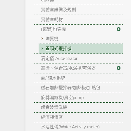
實驗室設備及規劃
實驗室耗材
(鐵胃)均質機
均質機
置頂式攪拌機
滴定儀 Auto-titrator
震盪、混合器/水浴槽/乾浴器
超/ 純水系統
磁石加熱攪拌器/加熱板/加熱包
旋轉濃縮機/真空pump
超音波清洗機
經濟特價區
水活性儀(Water Activity meter)