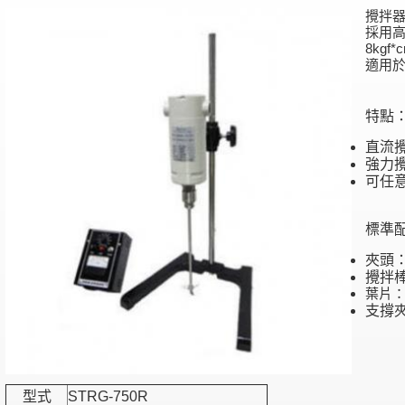
攪拌
採用
8kgf*
適用於
特點
直流
強力
可任
標準
夾頭：S
攪拌棒：
葉片：S
支撐
型式
STRG-750R