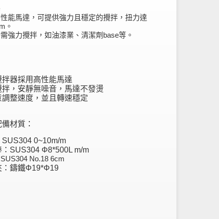
器
高性能馬達，可提供強力且穩定的攪拌，扭力達
cm。
需強力攪拌，如油漆業、清潔劑base等。
：
攪拌器採用高性能馬達
攪拌，安靜無噪音，馬達不發燙
意調整速度，並且轉速穩定
配備材質：
US304 0~10m/m
SUS304 Φ8*500L m/m
US304 No.18 6cm
夾：鑄鐵
Φ19*
Φ
19