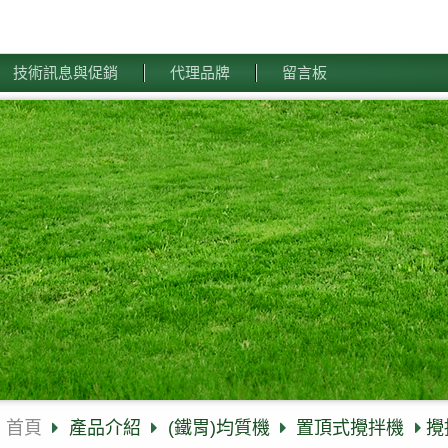
技術訊息與促銷
代理品牌
留言板
首頁
產品介紹
(鐵胃)均質機
置頂式攪拌機
攪