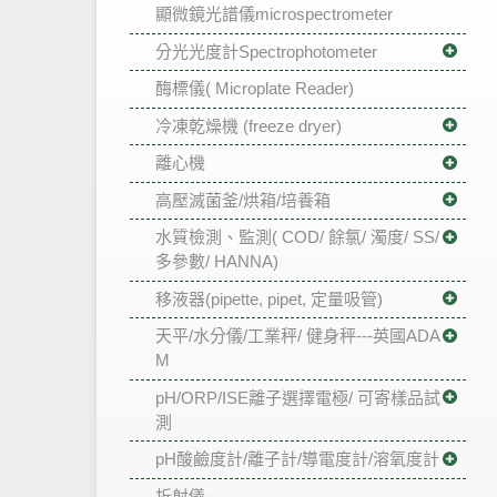
顯微鏡光譜儀microspectrometer
分光光度計Spectrophotometer
酶標儀( Microplate Reader)
冷凍乾燥機 (freeze dryer)
離心機
高壓滅菌釜/烘箱/培養箱
水質檢測、監測( COD/ 餘氯/ 濁度/ SS/
多參數/ HANNA)
移液器(pipette, pipet, 定量吸管)
天平/水分儀/工業秤/ 健身秤---英國ADA
M
pH/ORP/ISE離子選擇電極/ 可寄樣品試
測
pH酸鹼度計/離子計/導電度計/溶氧度計
折射儀