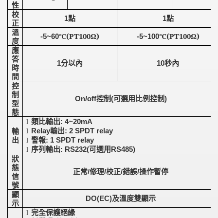
性
校
點
點
1
1
正
溫
℃
(PT100
Ω
)
℃
(PT100
Ω
)
-5~60
-5~100
度
應
答
分以內
秒內
1
10
時
間
控
制
控制
可選用比例控制
On/off
(
)
型
態
類比輸出
: 4~20mA
l
輸出
輸
Relay
: 2 SPDT relay
l
出
警報
: 1 SPDT relay
l
序列輸出
可選用
: RS232(
RS485)
l
狀
態
正常
修理
校正
錯誤
操作暫停
/
/
/
/
信
號
顯
及溫度雙顯示
DO(EC)
示
完全保護絕緣
l