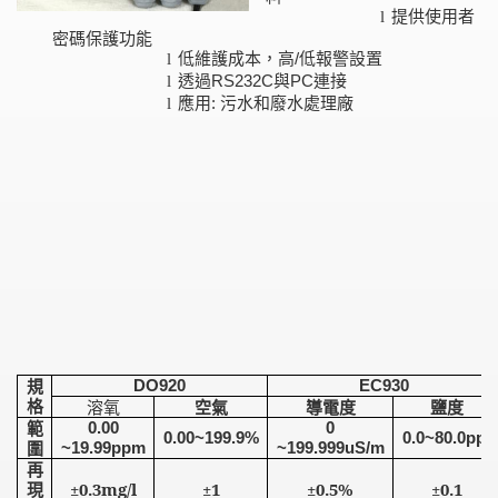
提供使用者
l
密碼保護功能
低維護成本，高
低報警設置
/
l
透過
與
連接
RS232C
PC
l
應用
污水和廢水處理廠
:
l
規
DO920
EC930
格
溶氧
空氣
導電度
鹽度
範
0.00
0
0.00~199.9%
0.0~80.0ppt
圍
~19.99ppm
~199.999uS/m
再
現
±0.3mg/l
±1
±0.5%
±0.1