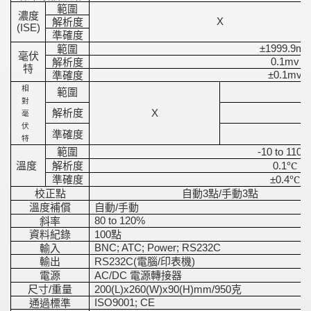
範圍
濃度
解析度
X
(ISE)
準確度
範圍
±1999.9mv
毫伏
解析度
0.1mv
特
準確度
±0.1mv
相
範圍
對
解析度
X
毫
伏
準確度
特
範圍
-10 to 110
溫度
解析度
℃
0.1
準確度
℃
±0.4
校正點
自動
點
手動
點
3
/
3
溫度補償
自動
手動
/
斜率
80 to 120%
資料紀錄
點
100
輸入
BNC; ATC; Power; RS232C
輸出
電腦
印表機
RS232C(
/
)
電源
電源轉接器
AC/DC
尺寸
重量
克
/
200(L)x260(W)x90(H)mm/950
通過標準
ISO9001; CE