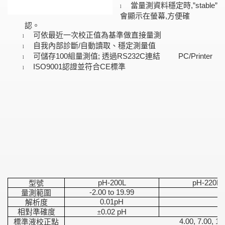
當量測資料穩定時
,”stable”
l
會顯示在螢幕
方便確
,
認。
可依最近一次校正值為基準做直接量測
l
自我內部診斷
自動讀取、穩定測量值
/
l
可儲存
組量測值
透過
連結
100
;
RS232C
PC/Printer
l
認證並符合
標準
ISO9001
CE
l
型號
pH-200L
pH-220L
量測範圍
-2.00 to 19.99
解析度
0.01pH
相對準確度
±
0.02 pH
標準液校正點
4.00, 7.00, 10