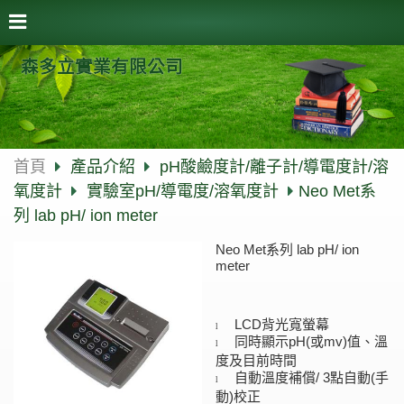
森多立實業有限公司
首頁
產品介紹
pH酸鹼度計/離子計/導電度計/溶
氧度計
實驗室pH/導電度/溶氧度計
Neo Met系
列 lab pH/ ion meter
Neo Met系列 lab pH/ ion
meter
背光寬螢幕
LCD
l
同時顯示
或
值、溫
pH(
mv)
l
度及目前時間
自動溫度補償
/
3
(
點自動
手
l
)
動
校正