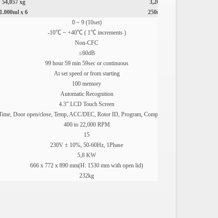
54,057 xg
3,265 xg
1.000ml x 6
250ml x 4
0 ~ 9 (10set)
-10℃ ~ +40℃ ( 1℃ increments )
Non-CFC
≤60dB
99 hour 59 min 59sec or continuous
At set speed or from starting
100 memory
Automatic Recognition
4.3” LCD Touch Screen
ime, Door open/close, Temp, ACC/DEC, Rotor ID, Program, Comp. On/Off, Key Lock
400 to 22,000 RPM
15
230V ± 10%, 50-60Hz, 1Phase
5,8 KW
666 x 772 x 890 mm(H: 1530 mm with open lid)
232kg