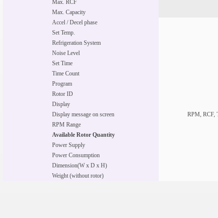
Max. RCF
Max. Capacity
Accel / Decel phase
Set Temp.
Refrigeration System
Noise Level
Set Time
Time Count
Program
Rotor ID
Display
Display message on screen
RPM, RCF, T
RPM Range
Available Rotor Quantity
Power Supply
Power Consumption
Dimension(W x D x H)
Weight (without rotor)