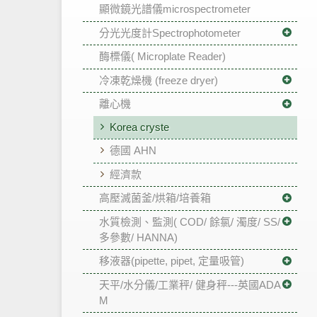
顯微鏡光譜儀microspectrometer
分光光度計Spectrophotometer
酶標儀( Microplate Reader)
冷凍乾燥機 (freeze dryer)
離心機
Korea cryste
德國 AHN
經濟款
高壓滅菌釜/烘箱/培養箱
水質檢測、監測( COD/ 餘氯/ 濁度/ SS/
多參數/ HANNA)
移液器(pipette, pipet, 定量吸管)
天平/水分儀/工業秤/ 健身秤---英國ADA
M