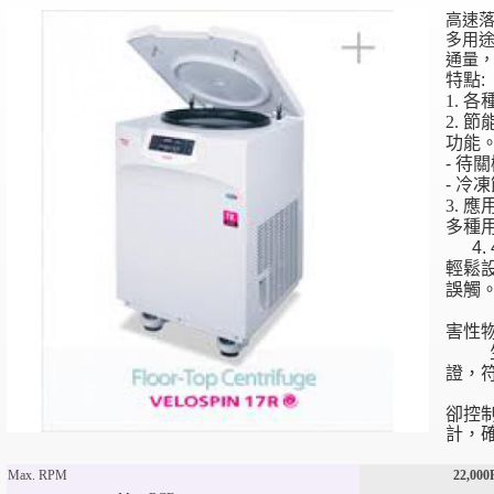
高速落
多用途
通量
特點
:
1. 
2. 
功能
-
待關
-
冷凍
3. 
多種
4. 
輕鬆
誤觸
5.
害性
生物
證，
6.
卻控
計，
Max. RPM
22,000