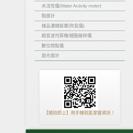
水活性儀(Water Activity meter)
黏度計
樣品濃縮裝置(吹氮儀)
超音波均質機/細胞破碎儀
數位熔點儀
旋光度計
【隨拍即上】用手機就能掌握資訊！