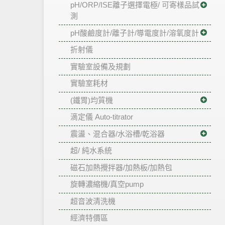
pH/ORP/ISE離子選擇電極/ 可寄樣品試
測
pH酸鹼度計/離子計/導電度計/溶氧度計
折射儀
實驗室設備及規劃
實驗室耗材
(鐵胃)均質機
滴定儀 Auto-titrator
震盪、混合器/水浴槽/乾浴器
超/ 純水系統
磁石加熱攪拌器/加熱板/加熱包
旋轉濃縮機/真空pump
超音波清洗機
經濟特價區