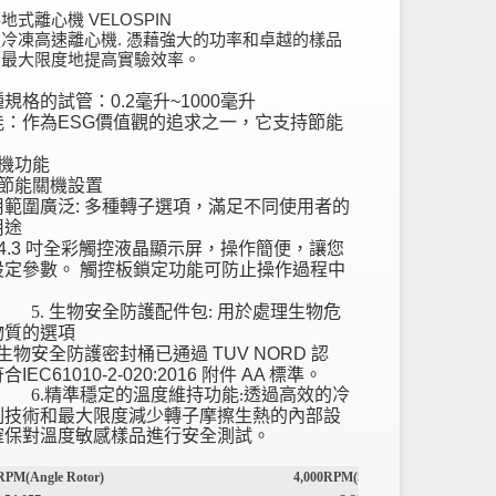
地式離心機 VELOSPIN
冷凍高速離心機. 憑藉強大的功率和卓越的樣品
，最大限度地提高實驗效率。
各種規格的試管：
0.2
毫升
~1000
毫升
節能：作為
ESG
價值觀的追求之一，它支持節能
。
機功能
節能關機設置
應用範圍廣泛
:
多種轉子選項，滿足不同使用者的
用途
4.3
吋全彩觸控液晶顯示屏，操作簡便，讓您
設定參數。
觸控板鎖定功能可防止操作過程中
。
 生物安全防護配件包:
用於處理生物危
物質的選項
安全防護密封桶已通過
TUV NORD
認
符合
IEC61010-2-020:2016
附件
AA
標準。
精準穩定的溫度維持功能
透過高效的冷
:
制技術和最大限度減少轉子摩擦生熱的內部設
確保對溫度敏感樣品進行安全測試。
RPM(Angle Rotor)
4,000RPM(Swing Rotor)