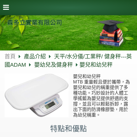
森多立實業有限公司
首頁
產品介紹
天平/水分儀/工業秤/ 健身秤---英
國ADAM
嬰幼兒及健身秤
嬰兒和幼兒秤
嬰兒和幼兒秤
MTB 重量輕且便於攜帶，為
嬰兒和幼兒的稱重提供了多
種功能。巧妙設計的人體工
學搖籃為嬰兒提供舒適的支
撐，並且可以輕鬆拆卸，露
出下面的防滑橡膠墊，用於
為幼兒稱重。
特點和優點