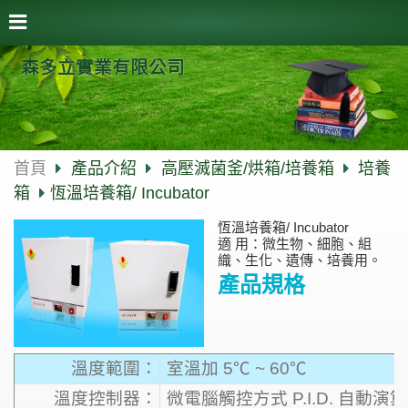
森多立實業有限公司
首頁
產品介紹
高壓滅菌釜/烘箱/培養箱
培養
箱
恆溫培養箱/ Incubator
恆溫培養箱/ Incubator
適 用：微生物、細胞、組
織、生化、遺傳、培養用。
產品規格
溫度範圍：
室溫加 5℃ ~ 60℃
溫度控制器：
微電腦觸控方式 P.I.D. 自動