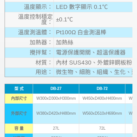
溫度顯示：
LED 數字顯示 0.1℃
溫度控制穩定
±0.1℃
度：
溫度測溫體：
Pt100Ω 白金測溫棒
加熱器：
加熱絲
攪拌幫：
電源保護開關、超溫保護器
材質：
內材 SUS430、外鍍鋅鋼板
用途：
微生物、細胞、組織、生化、遺
型 式
DB-27
DB-72
內部尺寸
W300xD300xH300mm
W450xD400xH400mm
W60
外部尺寸
W380xD420xH480mm
W560xD510xH690mm
W71
容 量
27L
72L