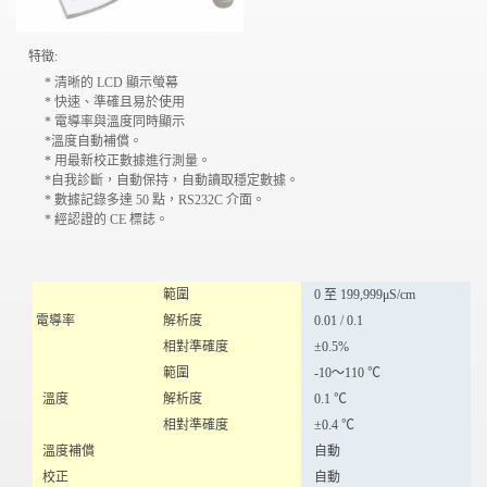
特徵:
* 清晰的 LCD 顯示螢幕
* 快速、準確且易於使用
* 電導率與溫度同時顯示
*
溫度
自動補償。
* 用最新校正數據進行測量。
*自我診斷，自動保持，自動讀取穩定數據。
* 數據記錄多達 50 點，RS232C 介面。
* 經認證的 CE 標誌。
範圍
0 至 199,999μS/cm
電導率
解析度
0.01 / 0.1
相對準確度
±0.5%
範圍
-10～110
℃
溫度
解析度
0.1
℃
相對準確度
±0.4
℃
溫度補償
自動
校正
自動