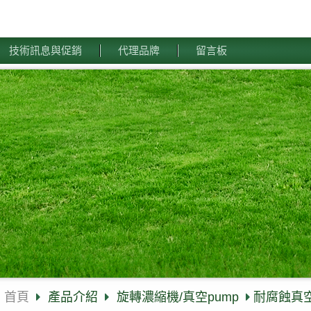
技術訊息與促銷
代理品牌
留言板
首頁
產品介紹
旋轉濃縮機/真空pump
耐腐蝕真空