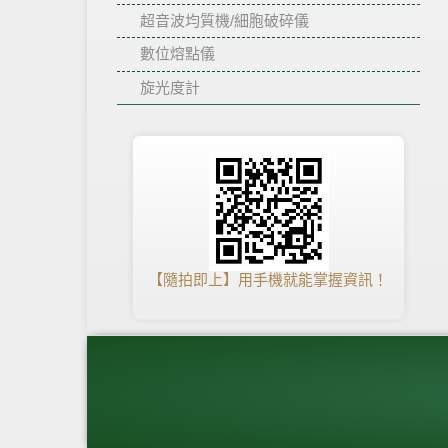
超音波均質機/細胞破碎儀
數位熔點儀
旋光度計
【隨拍即上】用手機就能掌握資訊！