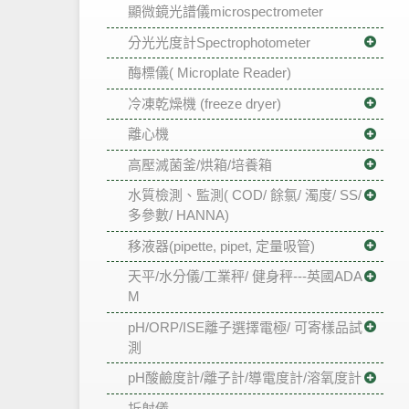
顯微鏡光譜儀microspectrometer
分光光度計Spectrophotometer
酶標儀( Microplate Reader)
冷凍乾燥機 (freeze dryer)
離心機
高壓滅菌釜/烘箱/培養箱
水質檢測、監測( COD/ 餘氯/ 濁度/ SS/
多參數/ HANNA)
移液器(pipette, pipet, 定量吸管)
天平/水分儀/工業秤/ 健身秤---英國ADA
M
pH/ORP/ISE離子選擇電極/ 可寄樣品試
測
pH酸鹼度計/離子計/導電度計/溶氧度計
折射儀