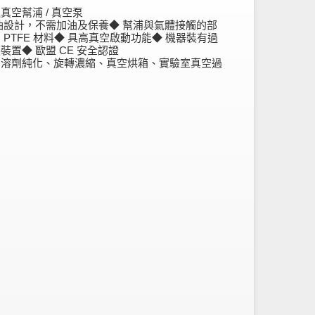
真空幫浦 / 真空泵
油設計，不需加油及保養◆ 幫浦與氣體接觸的部
 PTFE 材料◆ 具高真空啟動功能◆ 機器裝有過
裝置◆ 歐盟 CE 安全認證
：溶劑純化、旋轉濃縮、真空烘箱、實驗室真空過
。