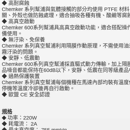
◆ 高耐腐蝕
Chemker 系列幫浦與氣體接觸的部分均使用 PTFE
關、外殼也做防蝕處理，適合抽吸各種有機、酸鹼等腐
◆ 高真空啟動
Chemker 600系列幫浦具高真空啟動功能，適合搭
備使用。
◆ 無汙染、免保養
Chemker 系列真空幫浦利用隔膜作動原理，不需使
霧汙染的問題。
◆ 安靜、低震動
Chemker 600系列真空幫浦採直驅式動力傳輸，加
品噪音都能保持在60dB以下，安靜、低震在同等級產
◆ 過熱保護裝置
Chemker 系列真空幫浦每個機種在馬達內部均裝有
停機等溫度冷卻後再自行啟動。
◆ 歐盟 CE 安全認證
規格
功率：220W
◆
◆ 耗電流： 2A