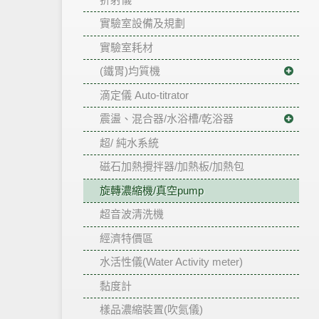
實驗室設備及規劃
實驗室耗材
(鐵胃)均質機
滴定儀 Auto-titrator
震盪、混合器/水浴槽/乾浴器
超/ 純水系統
磁石加熱攪拌器/加熱板/加熱包
旋轉濃縮機/真空pump
超音波清洗機
經濟特價區
水活性儀(Water Activity meter)
黏度計
樣品濃縮裝置(吹氮儀)