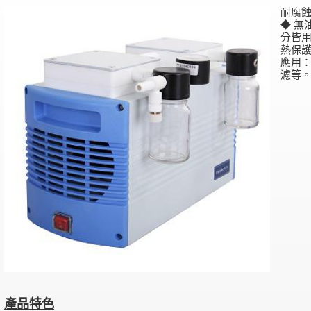
耐腐蝕
◆ 無
分皆用
熱保護
應用
濾等
產品特色