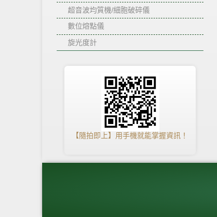
超音波均質機/細胞破碎儀
數位熔點儀
旋光度計
【隨拍即上】用手機就能掌握資訊！