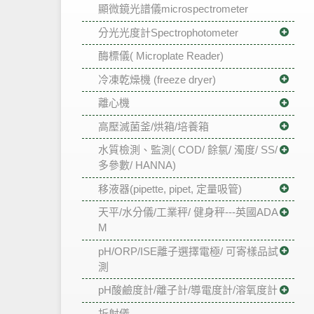
顯微鏡光譜儀microspectrometer
分光光度計Spectrophotometer
酶標儀( Microplate Reader)
冷凍乾燥機 (freeze dryer)
離心機
高壓滅菌釜/烘箱/培養箱
水質檢測、監測( COD/ 餘氯/ 濁度/ SS/
多參數/ HANNA)
移液器(pipette, pipet, 定量吸管)
天平/水分儀/工業秤/ 健身秤---英國ADA
M
pH/ORP/ISE離子選擇電極/ 可寄樣品試
測
pH酸鹼度計/離子計/導電度計/溶氧度計
折射儀