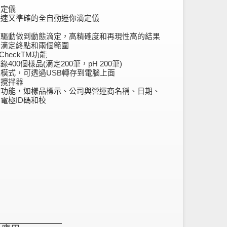
滴定儀
快速又準確的全自動迷你滴定儀
浦驅動做到動態滴定，高精確度和再現性高的結果
個滴定終點和兩個範圍
-CheckTM功能
400個樣品(滴定200筆，pH 200筆)
模式，可透過USB轉存到電腦上面
動攪拌器
P功能，如樣品標示、公司與營運商名稱、日期、
電極ID碼和校