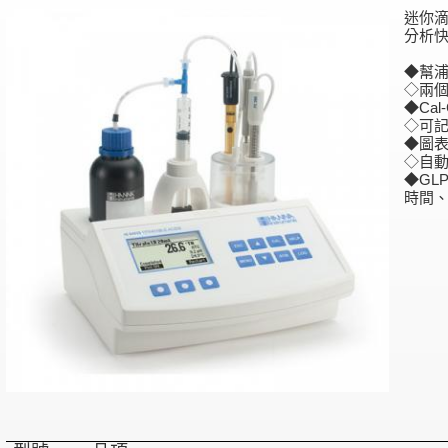
迷你
分析
◆幫
◇兩
◆Cal
◇可記錄
◆圖表
◇自
◆GL
時間、