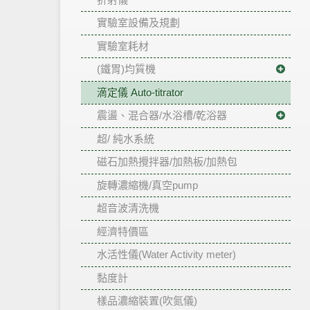
實驗室設備及規劃
實驗室耗材
(鐵胃)均質機
滴定儀 Auto-titrator
震盪、混合器/水浴槽/乾浴器
超/ 純水系統
磁石加熱攪拌器/加熱板/加熱包
旋轉濃縮機/真空pump
超音波清洗機
經濟特價區
水活性儀(Water Activity meter)
黏度計
樣品濃縮裝置(吹氮儀)