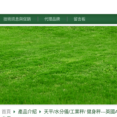
技術訊息與促銷
代理品牌
留言板
首頁
產品介紹
天平/水分儀/工業秤/ 健身秤---英國