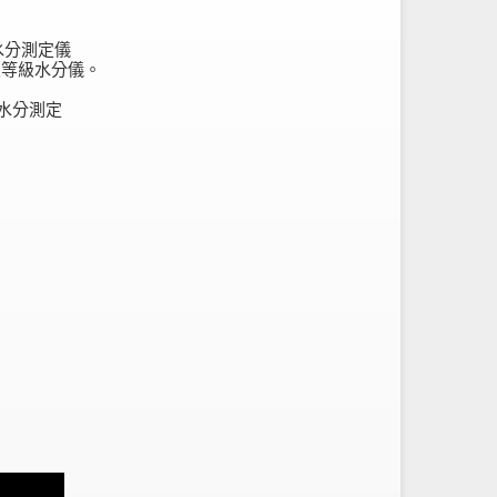
水分測定儀
室等級水分儀。
：
•水分測定