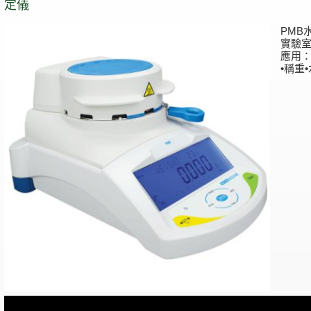
定儀
PMB
實驗
應用
•稱重