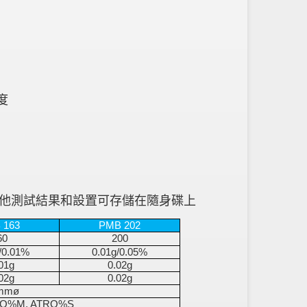
度
其他測試結果和設置可存儲在隨身碟上
 163
PMB 202
60
200
/0.01%
0.01g/0.05%
01g
0.02g
02g
0.02g
mmø
TRO%M, ATRO%S