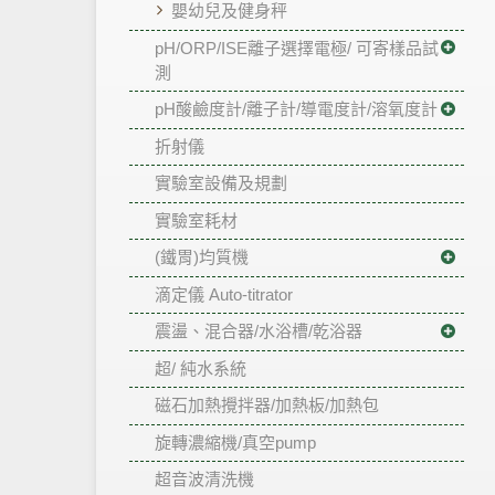
嬰幼兒及健身秤
pH/ORP/ISE離子選擇電極/ 可寄樣品試
測
pH酸鹼度計/離子計/導電度計/溶氧度計
折射儀
實驗室設備及規劃
實驗室耗材
(鐵胃)均質機
滴定儀 Auto-titrator
震盪、混合器/水浴槽/乾浴器
超/ 純水系統
磁石加熱攪拌器/加熱板/加熱包
旋轉濃縮機/真空pump
超音波清洗機