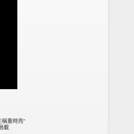
在稱重時亮”
過載