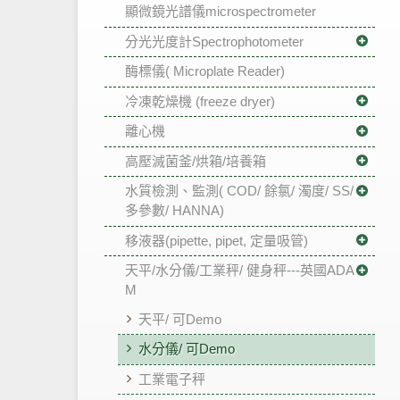
顯微鏡光譜儀microspectrometer
分光光度計Spectrophotometer
酶標儀( Microplate Reader)
冷凍乾燥機 (freeze dryer)
離心機
高壓滅菌釜/烘箱/培養箱
水質檢測、監測( COD/ 餘氯/ 濁度/ SS/
多參數/ HANNA)
移液器(pipette, pipet, 定量吸管)
天平/水分儀/工業秤/ 健身秤---英國ADA
M
天平/ 可Demo
水分儀/ 可Demo
工業電子秤