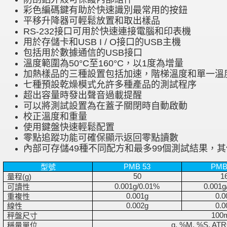
彩色編碼鍵有助於快速識別最常用的按鈕
平移升降器可輕鬆放置和取出樣品
RS-232接口可用於快速連接電腦和印表機
用於存儲卡和USB I / O接口的USB主機
包括用於數據通信的USB接口
溫度範圍為50°C至160°C，以1度為增量
加熱樣品的三種設置包括加速，階梯溫度和單一溫
七種預設乾燥模式允許多種產品的測試程序
超出容量時發出聲音過載提醒
可以將測試設置為在蓋子關閉時自動啟動
校正溫度和重量
使用鍵盤快速輕鬆配置
零點追蹤功能可確保顯示返回零點讀數
內部可存儲49種不同配方和最多99個測試結果，
型號
PMB 53
PMB
量程
50
1
(g)
可讀性
0.001g/0.01%
0.001g
重複性
0.001g
0.0
線性
0.002g
0.0
秤盤尺寸
100
稱量單位
g, %M, %S, A