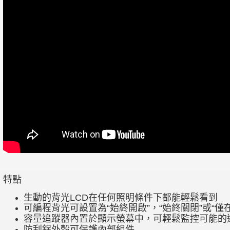
特點
生動的背光LCD在任何照明條件下都能輕鬆看到
可編程背光可設置為“始終開啟”，“始終關閉”或“僅
容量追蹤器內置於顯示螢幕中，可輕鬆監控可能的
防刮鋁外殼可保護內部組件