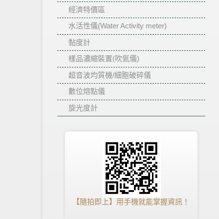
經濟特價區
水活性儀(Water Activity meter)
黏度計
樣品濃縮裝置(吹氮儀)
超音波均質機/細胞破碎儀
數位熔點儀
旋光度計
【隨拍即上】用手機就能掌握資訊！