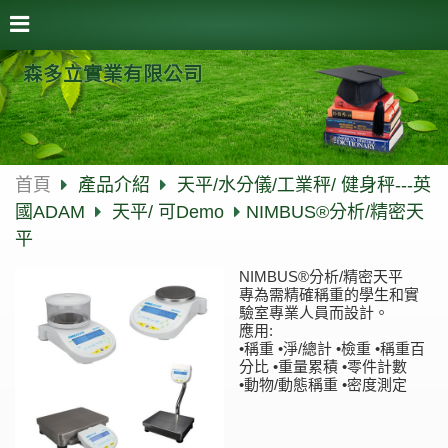
森多立實業有限公司
首頁
產品介紹
天平/水分儀/工業秤/ 健身秤---英
國ADAM
天平/ 可Demo
NIMBUS®分析/精密天
平
NIMBUS®分析/精密天平
專為需精確稱重的學生和實
驗室專業人員而設計。
應用:
•稱重 •淨/總計 •檢重 •稱重百
分比 •重量累積 •零件計數
•動物/動態稱重 •密度測定