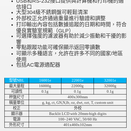
USB和RS-232接口提供與計算機和打印機的通
信接口
大型304級不銹鋼盤可輕鬆清潔
外部校正允許通過重量進行驗證和調整
打印輸出內容包括數據追蹤的日期和時間，符合
優良實驗室規範（GLP）
可選擇強度的濾波器有助於減少振動和干擾的影
響
零點跟蹤功能可確保顯示返回零讀數
可顯示多種語言，允許在許多不同的國家/地區
使用
包括AC電源適配器
型號
NBL
16001e
22001e
32001e
最大量程
16000g
22000g
32000g
可讀性
0.1g
0.1g
0.1g
秤盤尺寸
400x300mm
稱量單位
g, kg, ct, GN,N,lb, oz, dwt, ozt, T, custom unit
校正
外校
顯示器
Backlit LCD with 20mm-high digits
電源
100–240 VAC, 50/60 Hz
外形尺寸
401x460x102mm