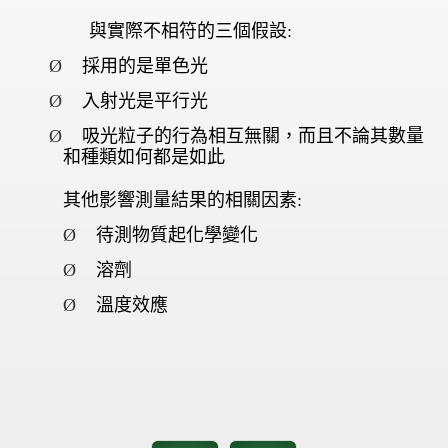
與實際不相符的三個假設:
Ø
採用的是單色光
Ø
入射光是平行光
Ø
吸光粒子的行為相互無關，而且不論其數量
和種類如何都是如此
其他影響測量結果的相關因素:
Ø
待測物質起化學變化
Ø
溶劑
Ø
溫度效應