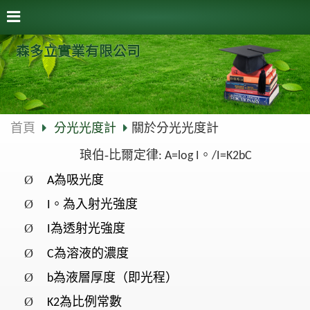
森多立實業有限公司
首頁
分光光度計
關於分光光度計
琅伯
-
比爾定律
。
: A=log I
/I=K2bC
Ø
為吸光度
A
Ø
。為入射光強度
I
Ø
為透射光強度
I
Ø
為溶液的濃度
C
Ø
為液層厚度（即光程）
b
Ø
為比例常數
K2