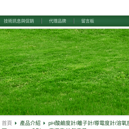
技術訊息與促銷
代理品牌
留言板
首頁
產品介紹
pH酸鹼度計/離子計/導電度計/溶氧