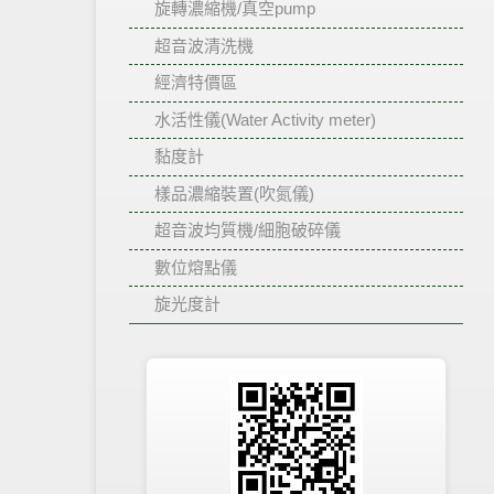
旋轉濃縮機/真空pump
超音波清洗機
經濟特價區
水活性儀(Water Activity meter)
黏度計
樣品濃縮裝置(吹氮儀)
超音波均質機/細胞破碎儀
數位熔點儀
旋光度計