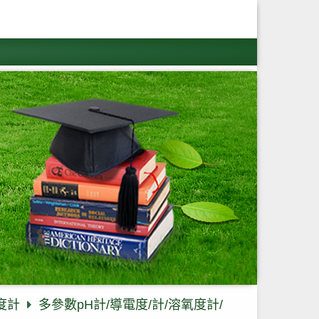
度計
多參數pH計/導電度/計/溶氧度計/