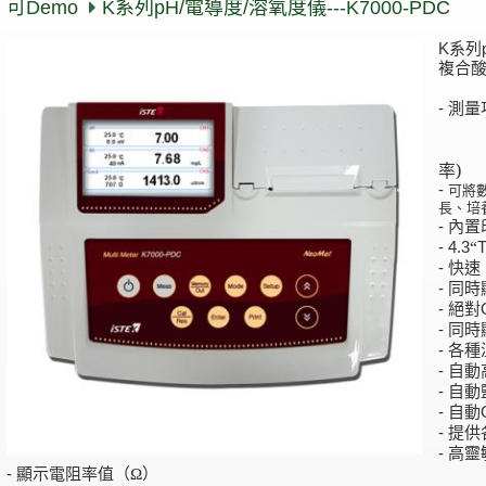
可Demo
K系列pH/電導度/溶氧度儀---K7000-PDC
K系列p
複合
測量
-
D
率)
-
可將數
長、培
內置
-
“
- 4.3
快速
-
同時
-
絕對
-
同時
-
各種
-
自動
-
自動
-
自動
-
提供
-
高靈
-
顯示電阻率值（Ω）
-