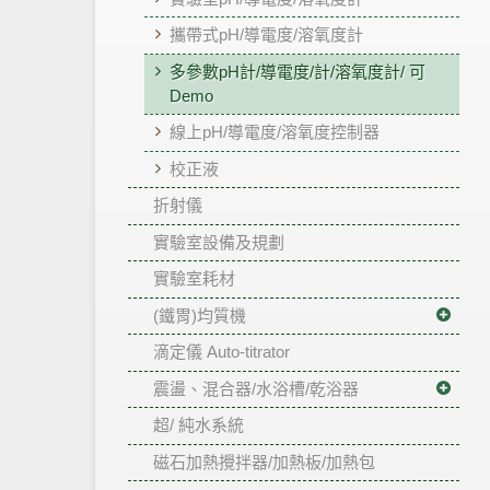
攜帶式pH/導電度/溶氧度計
多參數pH計/導電度/計/溶氧度計/ 可
Demo
線上pH/導電度/溶氧度控制器
校正液
折射儀
實驗室設備及規劃
實驗室耗材
(鐵胃)均質機
滴定儀 Auto-titrator
震盪、混合器/水浴槽/乾浴器
超/ 純水系統
磁石加熱攪拌器/加熱板/加熱包