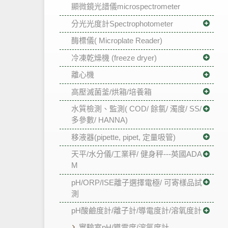
顯微鏡光譜儀microspectrometer
分光光度計Spectrophotometer
酶標儀( Microplate Reader)
冷凍乾燥機 (freeze dryer)
離心機
高壓滅菌釜/烘箱/培養箱
水質檢測、監測( COD/ 餘氯/ 濁度/ SS/
多參數/ HANNA)
移液器(pipette, pipet, 定量吸管)
天平/水分儀/工業秤/ 健身秤---英國ADA
M
pH/ORP/ISE離子選擇電極/ 可寄樣品試
測
pH酸鹼度計/離子計/導電度計/溶氧度計
實驗室pH/導電度/溶氧度計