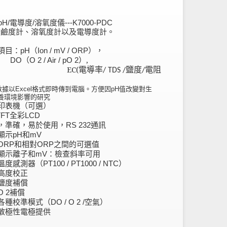
H/電導度/溶氧度儀---K7000-PDC
酸鹼度計、溶氧度計以及電導度計。
項目：
（
），
pH
Ion / mV / ORP
（
）,
O
O 2 / Air / pO 2
電導率
鹽度
電阻
EC(
/ TDS /
/
據以Excel格式即時傳到電腦。方便因pH值改變對生
養環境影響的研究
印表機（可選）
全彩
TFT
LCD
，準確，易於使用，
通訊
RS 232
顯示
和
pH
mV
和相對
之間的可選值
ORP
ORP
顯示離子和
：檢查斜率可用
mV
溫度感測器（
）
PT100 / PT1000 / NTC
高度校正
鹽度補償
補償
O 2
各種校準模式（
空氣）
DO / O 2 /
敏極性電極提供