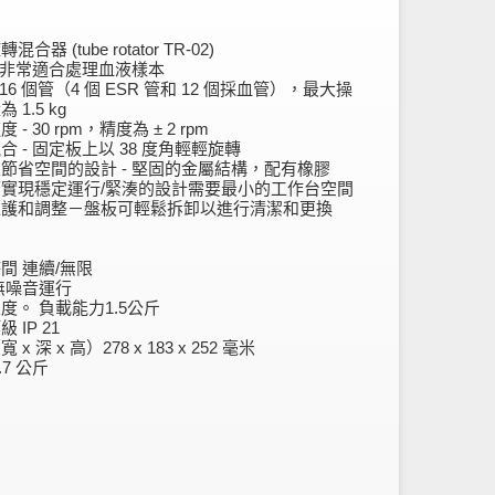
合器 (tube rotator TR-02)
- 非常適合處理血液樣本
 16 個管（4 個 ESR 管和 12 個採血管），最大操
 1.5 kg
 - 30 rpm，精度為 ± 2 rpm
合 - 固定板上以 38 度角輕輕旋轉
節省空間的設計 - 堅固的金屬結構，配有橡膠
實現穩定運行/緊湊的設計需要最小的工作台空間
維護和調整－盤板可輕鬆拆卸以進行清潔和更換
間 連續/無限
無噪音運行
度。 負載能力1.5公斤
 IP 21
 x 深 x 高）278 x 183 x 252 毫米
.7 公斤