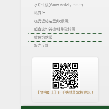
水活性儀(Water Activity meter)
黏度計
樣品濃縮裝置(吹氮儀)
超音波均質機/細胞破碎儀
數位熔點儀
旋光度計
【隨拍即上】用手機就能掌握資訊！