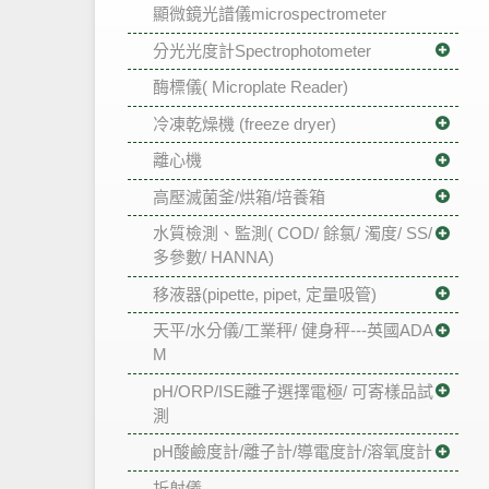
顯微鏡光譜儀microspectrometer
分光光度計Spectrophotometer
酶標儀( Microplate Reader)
冷凍乾燥機 (freeze dryer)
離心機
高壓滅菌釜/烘箱/培養箱
水質檢測、監測( COD/ 餘氯/ 濁度/ SS/
多參數/ HANNA)
移液器(pipette, pipet, 定量吸管)
天平/水分儀/工業秤/ 健身秤---英國ADA
M
pH/ORP/ISE離子選擇電極/ 可寄樣品試
測
pH酸鹼度計/離子計/導電度計/溶氧度計
折射儀