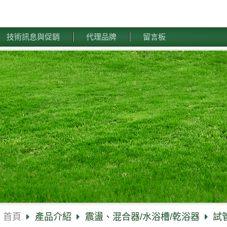
技術訊息與促銷
代理品牌
留言板
首頁
產品介紹
震盪、混合器/水浴槽/乾浴器
試