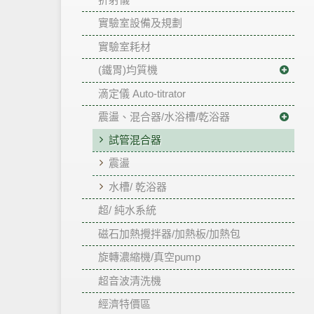
實驗室設備及規劃
實驗室耗材
(鐵胃)均質機
滴定儀 Auto-titrator
震盪、混合器/水浴槽/乾浴器
試管混合器
震盪
水槽/ 乾浴器
超/ 純水系統
磁石加熱攪拌器/加熱板/加熱包
旋轉濃縮機/真空pump
超音波清洗機
經濟特價區