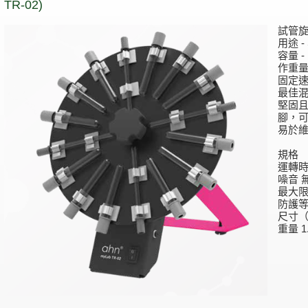
TR-02)
試管旋轉混
用途 
容量 -
作重量為
固定速度
最佳混
堅固且
腳，可
易於
規格
運轉時
噪音 
最大限
防護等級
尺寸（寬
重量 1