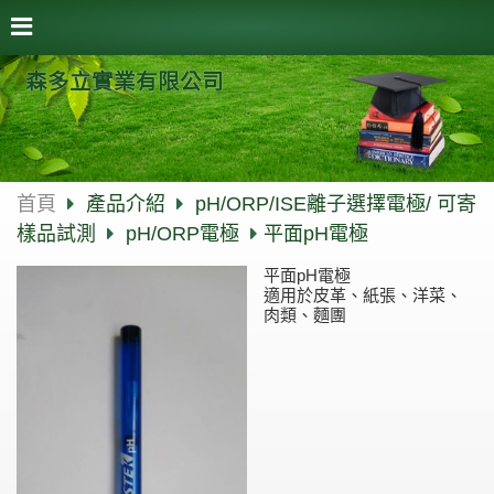
森多立實業有限公司
首頁
產品介紹
pH/ORP/ISE離子選擇電極/ 可寄
樣品試測
pH/ORP電極
平面pH電極
平面pH電極
適用於皮革、紙張、洋菜、
肉類、麵團