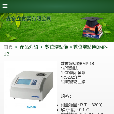
森多立實業有限公司
首頁
產品介紹
數位熔點儀
數位熔點儀BMP-
1B
數位熔點儀BMP-1B
*光電測試
*LCD顯示螢幕
*RS232介面
*即時熔點曲線
規格 :
測量範圍 : R.T. ~ 320℃
解 析 度 : 0.1℃